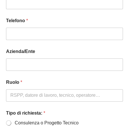
e
N
o
m
Telefono
*
e
Azienda/Ente
Ruolo
*
Tipo di richiesta:
*
Consulenza o Progetto Tecnico