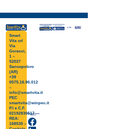
Smart
Vita srl
Via
Goracci,
1 –
52037
Sansepolcro
(AR)
+39
0575.16.96.012
–
info@smartvita.it
PEC
smartvita@winpec.it
P.I e C.F.
02192830517
REA:
168535 –
Capitale