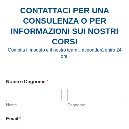
CONTATTACI PER UNA
CONSULENZA O PER
INFORMAZIONI SUI NOSTRI
CORSI
Compila il modulo e il nostro team ti risponderà entro 24
ore.
N
Nome e Cognome
*
o
m
e
C
o
Nome
Cognome
g
n
Email
*
o
m