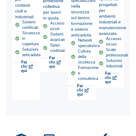
specializzato
protezione
progettati
contesti
nella
collettiva
per
civili e
sicurezza
per lavori
ambienti
industriali.
sul lavoro,
in quota.
industriali e
Sistemi
formazione
Accessi
manutenzione
certificati
sicuri
e sistemi
Sicurezza
avanzata.
Sistemi
anticaduta.
in
Accesso
avanzati
Network
copertura
sicuro
Spazi
specialistico
Soluzioni
Scale
confinati
Cultura
anticaduta
professionali
della
Fai
Soluzioni
Fai
clic
sicurezza
industriali
clic
qui
Formazione
qui
e
Fai
clic
consulenza
qui
Fai
clic
qui