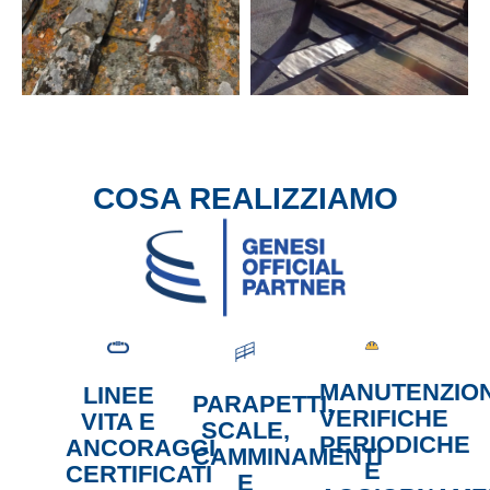
COSA REALIZZIAMO
MANUTENZION
LINEE
PARAPETTI,
VERIFICHE
VITA E
SCALE,
PERIODICHE
ANCORAGGI
CAMMINAMENTI
E
CERTIFICATI
E