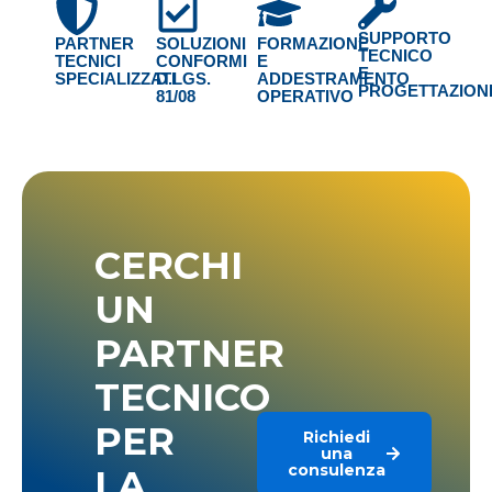
SUPPORTO
PARTNER
SOLUZIONI
FORMAZIONE
TECNICO
TECNICI
CONFORMI
E
E
SPECIALIZZATI
D.LGS.
ADDESTRAMENTO
PROGETTAZION
81/08
OPERATIVO
CERCHI
UN
PARTNER
TECNICO
PER
Richiedi
una
consulenza
LA