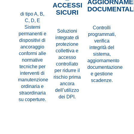
AGGIORNAME
ACCESSI
DOCUMENTAL
SICURI
di tipo A, B,
C, D, E
Sistemi
Controlli
Soluzioni
permanenti e
programmati,
integrate di
dispositivi di
verifica
protezione
ancoraggio
integrità del
collettiva e
conformi alle
sistema,
accesso
normative
aggiornamento
controllato
tecniche per
documentazione
per ridurre il
interventi di
e gestione
rischio prima
manutenzione
scadenze.
ancora
ordinaria e
dell’utilizzo
straordinaria
dei DPI.
su coperture.