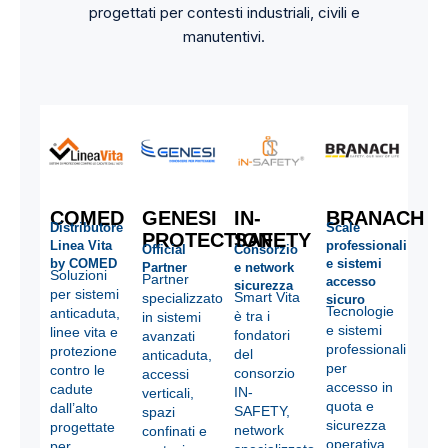
progettati per contesti industriali, civili e
manutentivi.
COMED
GENESI
IN-
BRANACH
Distributore
Scale
PROTECTION
SAFETY
Linea Vita
professionali
Official
Consorzio
by COMED
e sistemi
Partner
e network
Soluzioni
Partner
accesso
sicurezza
per sistemi
Smart Vita
specializzato
sicuro
Tecnologie
anticaduta,
è tra i
in sistemi
e sistemi
linee vita e
fondatori
avanzati
professionali
protezione
del
anticaduta,
per
contro le
consorzio
accessi
accesso in
cadute
IN-
verticali,
quota e
dall’alto
SAFETY,
spazi
sicurezza
progettate
network
confinati e
operativa,
per