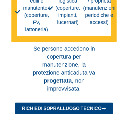
edili e
logistica
/ proprietà
manutentori
(coperture,
(manutenzioni
(coperture,
impianti,
periodiche e
FV,
lucernari)
accessi)
lattoneria)
Se persone accedono in
copertura per
manutenzione, la
protezione anticaduta va
progettata
, non
improvvisata.
RICHIEDI SOPRALLUOGO TECNICO