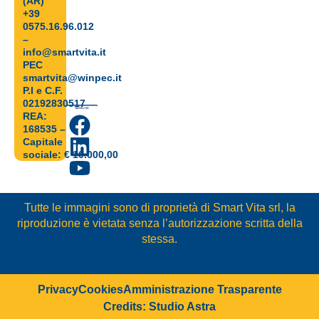
(AR)
+39
0575.16.96.012
–
info@smartvita.it
PEC
smartvita@winpec.it
P.I e C.F.
02192830517
REA:
168535 –
Capitale
sociale: € 10.000,00
Tutte le immagini sono di proprietà di Smart Vita srl, la
riproduzione è vietata senza l’autorizzazione scritta della
stessa.
Privacy
Cookies
Amministrazione Trasparente
Credits: Studio Astra