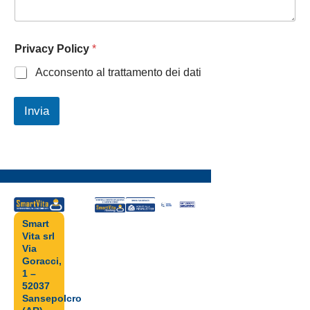
e
Privacy Policy
*
N
o
Acconsento al trattamento dei dati
m
e
E
Invia
m
a
i
l
Smart
Vita srl
Via
Goracci,
1 –
52037
Sansepolcro