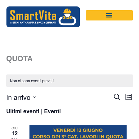
Vai
al
contenuto
QUOTA
Non ci sono eventi previsti.
Ev
EVENTI
In arrivo
Cerca
Lista
Vis
RICERC
Seleziona
Nav
E
Ultimi eventi | Eventi
la
VISTE
data.
NAVIGA
GIU
12
2026