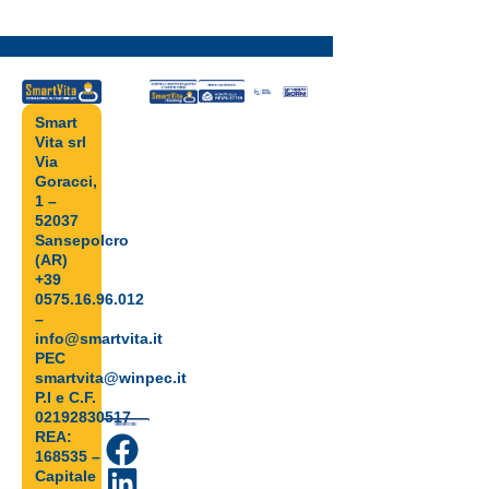
Smart
Vita srl
Via
Goracci,
1 –
52037
Sansepolcro
(AR)
+39
0575.16.96.012
–
info@smartvita.it
PEC
smartvita@winpec.it
P.I e C.F.
02192830517
REA:
168535 –
Capitale