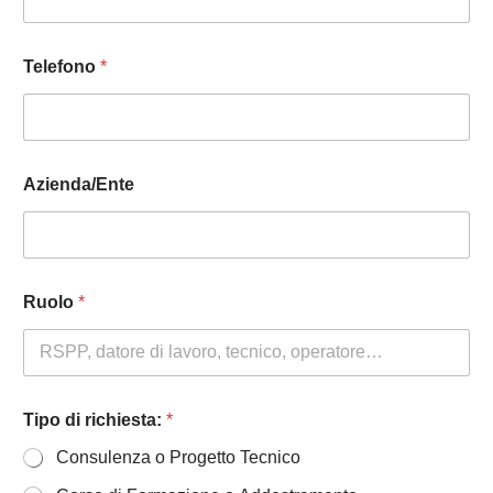
P
Telefono
*
r
i
v
a
c
y
Azienda/Ente
T
i
p
o
P
o
Ruolo
*
l
i
c
y
Tipo di richiesta:
*
Consulenza o Progetto Tecnico