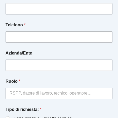
v
a
c
y
Telefono
*
Azienda/Ente
Ruolo
*
Tipo di richiesta:
*