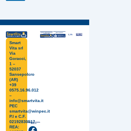
Smart
Vita srl
Via
Goracci,
1 –
52037
Sansepolcro
(AR)
+39
0575.16.96.012
–
info@smartvita.it
PEC
smartvita@winpec.it
P.I e C.F.
02192830517
REA: