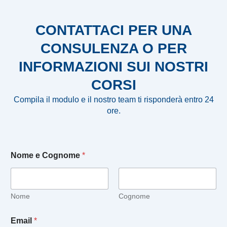
CONTATTACI PER UNA
CONSULENZA O PER
INFORMAZIONI SUI NOSTRI
CORSI
Compila il modulo e il nostro team ti risponderà entro 24
ore.
l
Nome e Cognome
*
e
N
o
m
e
Nome
Cognome
P
r
Email
*
i