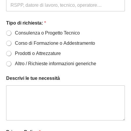
n
d
a
/
Tipo di richiesta:
*
E
n
Consulenza o Progetto Tecnico
t
e
Corso di Formazione o Addestramento
Prodotti o Attrezzature
Altro / Richieste informazioni generiche
Descrivi le tue necessità