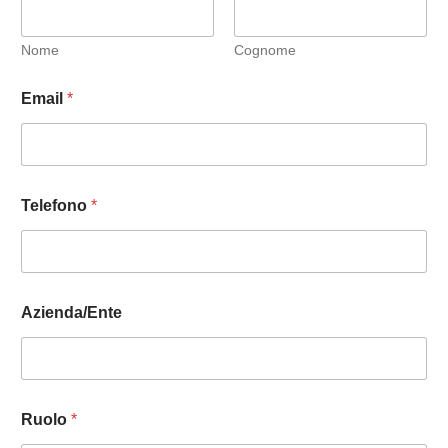
Nome
Cognome
Email
*
n
Telefono
*
e
c
e
s
s
i
Azienda/Ente
t
à
*
A
z
i
Ruolo
*
e