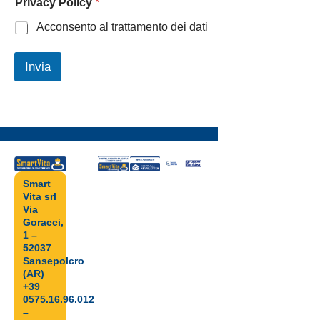
Privacy Policy
*
Acconsento al trattamento dei dati
Invia
Smart
Vita srl
Via
Goracci,
1 –
52037
Sansepolcro
(AR)
+39
0575.16.96.012
–